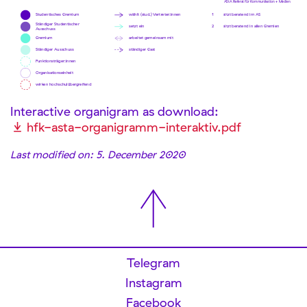
wählt (stud.) Vertreter:innen 
Studentisches Gremium
1
sitzt beratend im AS
Ständiger Studentischer
setzt ein
2
sitzt beratend in allen Gremien
Ausschuss
arbeitet gemeinsam mit
Gremium
ständiger Gast
Ständiger Ausschuss
Funktionsträger:innen
Organisationseinheit
wirken hochschulübergreifend
Interactive organigram as download:
hfk-asta-organigramm-interaktiv.pdf
Last modified on: 5. December 2020
Telegram
Instagram
Facebook