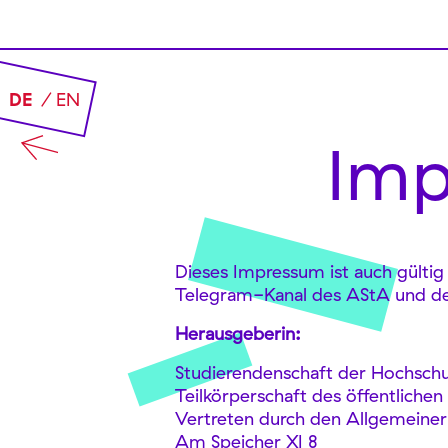
DE
EN
Im
Dieses Impressum ist auch gülti
Telegram-Kanal des AStA und d
Herausgeberin:
Studierendenschaft der Hochschu
Teilkörperschaft des öffentlichen
Vertreten durch den Allgemeiner
Am Speicher XI 8