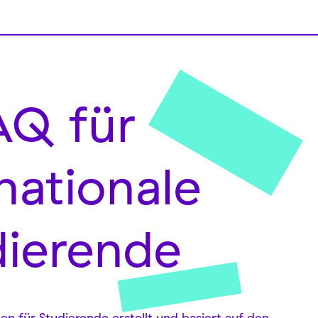
AQ für
nationale
dierende
 für Studierende erstellt und basiert auf den