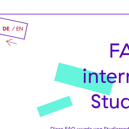
DE
EN
F
inter
Stu
Diese FAQ wurde von Studierenden