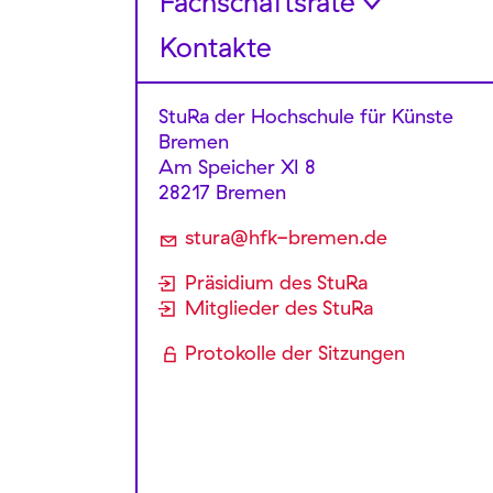
Fach­schaftsräte
Sitzungen und Protokolle
Beantragung und Abrechnung
International Students
Kontakte
FSR Digitale Medien
Referat Finanzen
von Finanzmitteln
Committee
FSR Musik
Referat Landeshochschul­politik
Projektförderung
und Semesterticket
StuRa der Hochschule für Künste
FSR Integriertes Design
Formulare/Downloads
Bremen
Referat Innere Hochschulpolitik
FSR Freie Kunst
Am Speicher XI 8
und Vernetzung
28217 Bremen
Referat Kommunikation und
Medien
stura@hfk-bremen.de
Referat Internationales
Präsidium des StuRa
Mitglieder des StuRa
Referat Antidiskriminierung und
politische Bildung
Protokolle der Sitzungen
Referat Kultur
Vorstand
Geschäftsstelle
Haushaltsplan